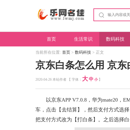
首页
生活常识
数码科技
当前所在位置:
首页
>
数码科技
> 正文
京东白条怎么用 京东
大
中
2020-04-26 本站作者 【 字体：
小
】
以京东APP V7.0.8，华为mate20
车，点击【去结算】，然后支付方式选择
把支付方式改为【打白条】。之后选择白