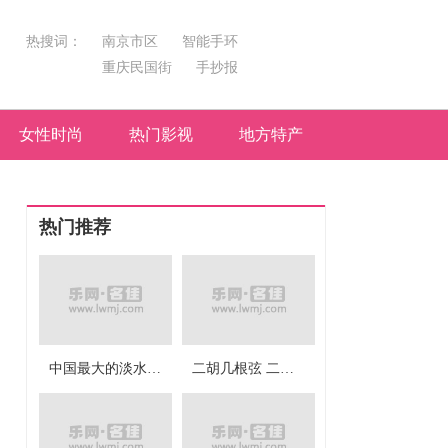
热搜词：
南京市区
智能手环
重庆民国街
手抄报
坐飞机
简笔画
特产
微信红包
作用与功效
女性时尚
热门影视
地方特产
电脑
热门推荐
中国最大的淡水湖是 我国最大的淡水湖是
二胡几根弦 二胡有多少根弦