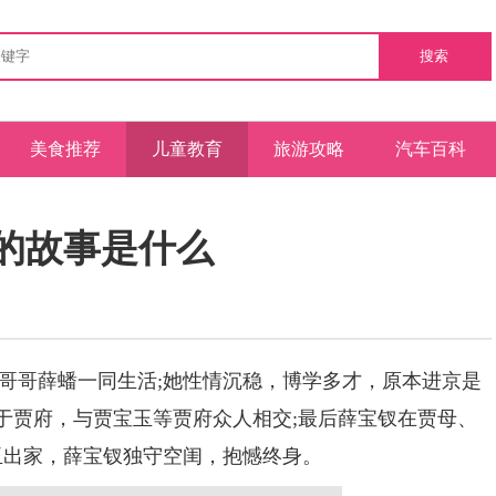
搜索
美食推荐
儿童教育
旅游攻略
汽车百科
的故事是什么
哥哥薛蟠一同生活;她性情沉稳，博学多才，原本进京是
住于贾府，与贾宝玉等贾府众人相交;最后薛宝钗在贾母、
玉出家，薛宝钗独守空闺，抱憾终身。