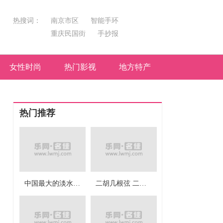
热搜词：
南京市区
智能手环
重庆民国街
手抄报
坐飞机
简笔画
特产
微信红包
作用与功效
女性时尚
热门影视
地方特产
电脑
热门推荐
中国最大的淡水湖是 我国最大的淡水湖是
二胡几根弦 二胡有多少根弦