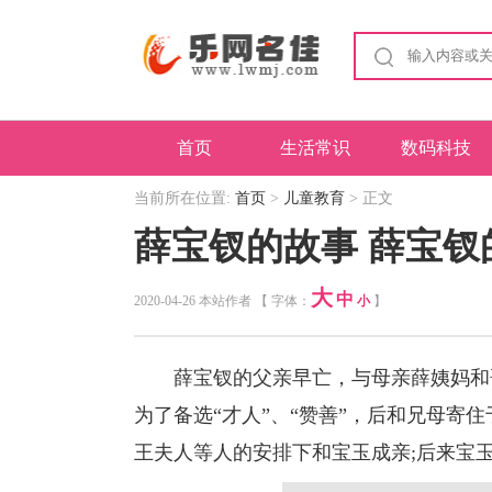
首页
生活常识
数码科技
当前所在位置:
首页
>
儿童教育
> 正文
薛宝钗的故事 薛宝钗
大
中
2020-04-26 本站作者 【 字体：
小
】
薛宝钗的父亲早亡，与母亲薛姨妈和
为了备选“才人”、“赞善”，后和兄母寄
王夫人等人的安排下和宝玉成亲;后来宝