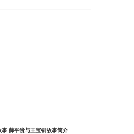
故事 薛平贵与王宝钏故事简介